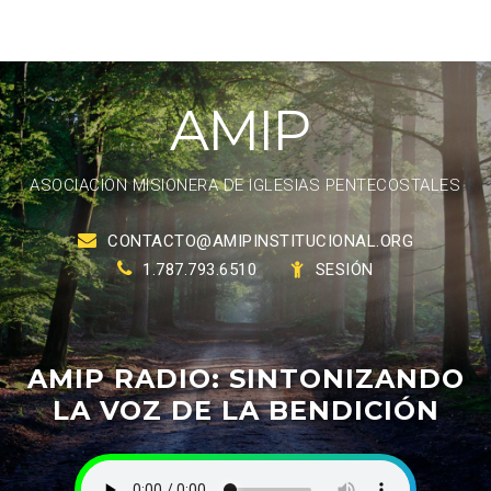
A
M
I
P
ASOCIACIÓN MISIONERA DE IGLESIAS PENTECOSTALES
CONTACTO@AMIPINSTITUCIONAL.ORG
1.787.793.6510
SESIÓN
AMIP
RADIO:
SINTONIZANDO
LA
VOZ
DE
LA
BENDICIÓN