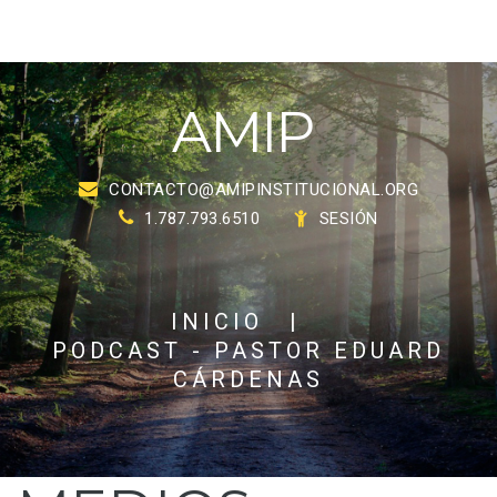
A
M
I
P
CONTACTO@AMIPINSTITUCIONAL.ORG
1.787.793.6510
SESIÓN
INICIO
|
PODCAST - PASTOR EDUARD
CÁRDENAS